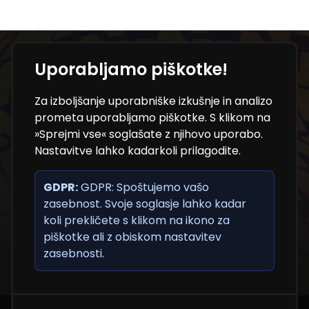
Uporabljamo piškotke!
Ne zamudite novosti iz
Za izboljšanje uporabniške izkušnje in analizo
sveta NT konference
prometa uporabljamo piškotke. S klikom na
»Sprejmi vse« soglašate z njihovo uporabo.
Nastavitve lahko kadarkoli prilagodite.
Prijavite se na e-novice in bodite med prvimi, ki
prejmejo programske novosti, pomembne
GDPR:
informacije in uporabne vsebine.
GDPR: Spoštujemo vašo
zasebnost. Svoje soglasje lahko kadar
koli prekličete s klikom na ikono za
piškotke ali z obiskom nastavitev
zasebnosti.