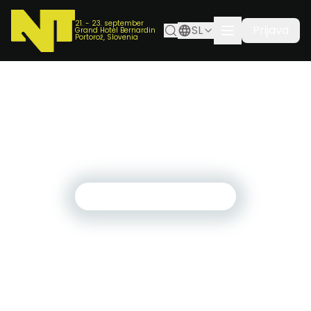
21. - 23. september
SL
Prijava
Grand Hotel Bernardin
Portorož, Slovenia
sreda, 3. september 2025
NT Coin in Geek Boutique 2025: Zbiraš, unovčiš,
osvojiš!