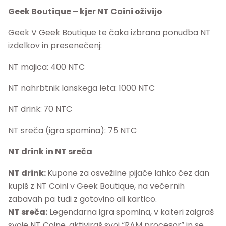
Geek Boutique – kjer NT Coini oživijo
Geek V Geek Boutique te čaka izbrana ponudba NT
izdelkov in presenečenj:
NT majica: 400 NTC
NT nahrbtnik lanskega leta: 1000 NTC
NT drink:
70 NTC
NT sreča (igra spomina): 75 NTC
NT drink in NT sreča
NT drink:
Kupone za osvežilne pijače lahko čez dan
kupiš z NT Coini v Geek Boutique, na večernih
zabavah pa tudi z gotovino ali kartico.
NT sreča:
Legendarna igra spomina, v kateri zaigraš
svoje NT Coine, aktiviraš svoj “RAM procesor” in se