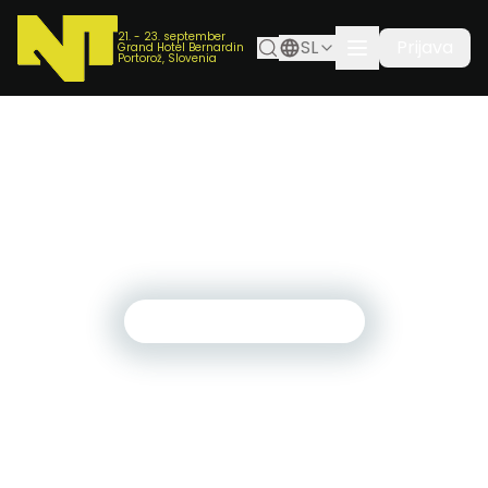
21. - 23. september
SL
Prijava
Grand Hotel Bernardin
Portorož, Slovenia
ponedeljek, 23. junij 2025
NTK je spet tu. V svoji najboljši različici doslej.