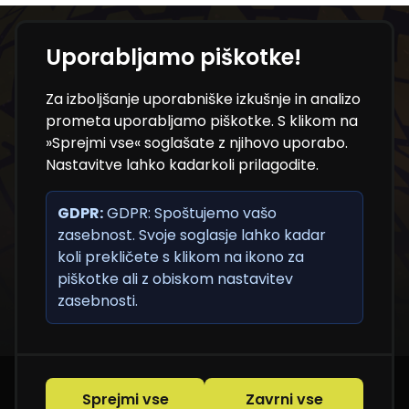
Uporabljamo piškotke!
Ne zamudite novosti iz
Za izboljšanje uporabniške izkušnje in analizo
sveta NT konference
prometa uporabljamo piškotke. S klikom na
»Sprejmi vse« soglašate z njihovo uporabo.
Nastavitve lahko kadarkoli prilagodite.
Prijavite se na e-novice in bodite med prvimi, ki
prejmejo programske novosti, pomembne
GDPR:
informacije in uporabne vsebine.
GDPR: Spoštujemo vašo
zasebnost. Svoje soglasje lahko kadar
koli prekličete s klikom na ikono za
piškotke ali z obiskom nastavitev
zasebnosti.
Sprejmi vse
Zavrni vse