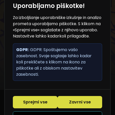
Uporabljamo piškotke!
Ne zamudite novosti iz
Za izboljšanje uporabniške izkušnje in analizo
sveta NT konference
prometa uporabljamo piškotke. S klikom na
»Sprejmi vse« soglašate z njihovo uporabo.
Nastavitve lahko kadarkoli prilagodite.
Prijavite se na e-novice in bodite med prvimi, ki
prejmejo programske novosti, pomembne
GDPR:
informacije in uporabne vsebine.
GDPR: Spoštujemo vašo
zasebnost. Svoje soglasje lahko kadar
koli prekličete s klikom na ikono za
piškotke ali z obiskom nastavitev
zasebnosti.
Sprejmi vse
Zavrni vse