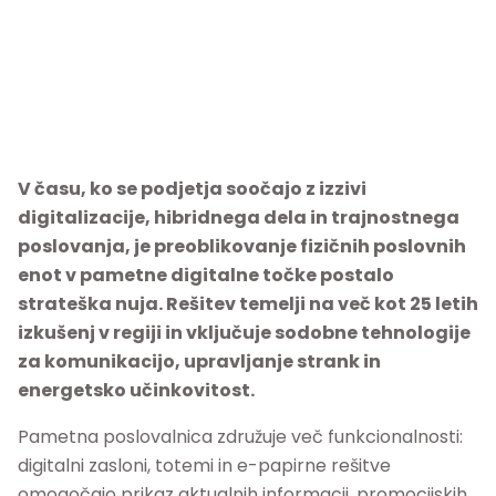
V času, ko se podjetja soočajo z izzivi
digitalizacije, hibridnega dela in trajnostnega
poslovanja, je preoblikovanje fizičnih poslovnih
enot v pametne digitalne točke postalo
strateška nuja. Rešitev temelji na več kot 25 letih
izkušenj v regiji in vključuje sodobne tehnologije
za komunikacijo, upravljanje strank in
energetsko učinkovitost.
Pametna poslovalnica združuje več funkcionalnosti:
digitalni zasloni, totemi in e-papirne rešitve
omogočajo prikaz aktualnih informacij, promocijskih