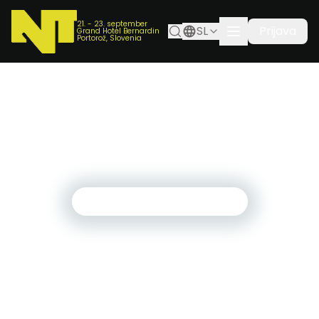
21. - 23. september
SL
Prijava
Grand Hotel Bernardin
Portorož, Slovenia
ponedeljek, 25. avgust 2025
Pametna poslovalnica: digitalna preobrazba
poslovanja | Smart Workspace