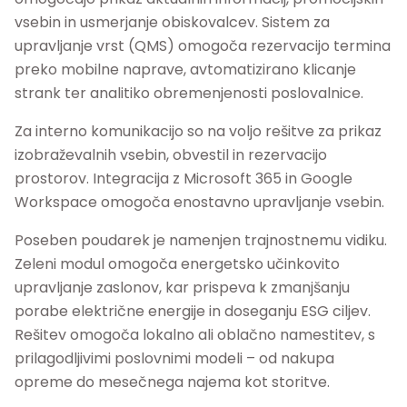
vsebin in usmerjanje obiskovalcev. Sistem za
upravljanje vrst (QMS) omogoča rezervacijo termina
preko mobilne naprave, avtomatizirano klicanje
strank ter analitiko obremenjenosti poslovalnice.
Za interno komunikacijo so na voljo rešitve za prikaz
izobraževalnih vsebin, obvestil in rezervacijo
prostorov. Integracija z Microsoft 365 in Google
Workspace omogoča enostavno upravljanje vsebin.
Poseben poudarek je namenjen trajnostnemu vidiku.
Zeleni modul omogoča energetsko učinkovito
upravljanje zaslonov, kar prispeva k zmanjšanju
porabe električne energije in doseganju ESG ciljev.
Rešitev omogoča lokalno ali oblačno namestitev, s
prilagodljivimi poslovnimi modeli – od nakupa
opreme do mesečnega najema kot storitve.