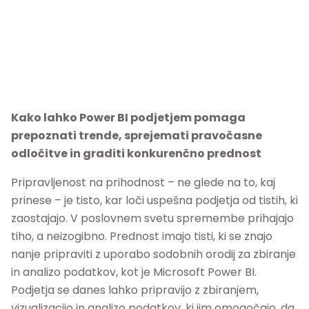
Kako lahko Power BI podjetjem pomaga
prepoznati trende, sprejemati pravočasne
odločitve in graditi konkurenčno prednost
Pripravljenost na prihodnost – ne glede na to, kaj
prinese – je tisto, kar loči uspešna podjetja od tistih, ki
zaostajajo. V poslovnem svetu spremembe prihajajo
tiho, a neizogibno. Prednost imajo tisti, ki se znajo
nanje pripraviti z uporabo sodobnih orodij za zbiranje
in analizo podatkov, kot je Microsoft Power BI.
Podjetja se danes lahko pripravijo z zbiranjem,
vizualizacijo in analizo podatkov, ki jim omogočajo, da