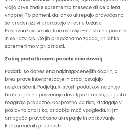
vidijo prve znake sprememb mesece ali celo leta
vnaprej. To pomeni, da lahko ukrepajo pravočasno,
še preden izzivi prerastejo v resne težave.
Poslovni izzivi se nikoli ne ustavijo – so stalno prisotni
in se razvijajo. Če jih prepoznamo zgodaj, jih lahko
spremenimo v priložnosti.
Zakaj podatki sami po sebi niso dovolj
Podatki so danes ena najdragocenejših dobrin, a
brez prave interpretacije in orodij ostajajo
neizkoriščeni. Podjetja, ki svojih podatkov ne znajo
brati ali jim ne posvečajo dovolj pozornosti, pogosto
reagirajo prepozno. Nasprotno pa tisti, ki vlagajo v
poslovno analitiko, pridobijo moč vpogleda, ki jim
omogoča pravočasno ukrepanje in oblikovanje
konkurenčnih prednosti.