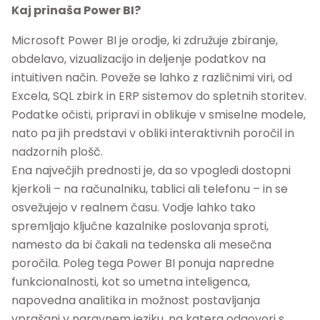
Kaj prinaša Power BI?
Microsoft Power BI je orodje, ki združuje zbiranje,
obdelavo, vizualizacijo in deljenje podatkov na
intuitiven način. Poveže se lahko z različnimi viri, od
Excela, SQL zbirk in ERP sistemov do spletnih storitev.
Podatke očisti, pripravi in oblikuje v smiselne modele,
nato pa jih predstavi v obliki interaktivnih poročil in
nadzornih plošč.
Ena največjih prednosti je, da so vpogledi dostopni
kjerkoli – na računalniku, tablici ali telefonu – in se
osvežujejo v realnem času. Vodje lahko tako
spremljajo ključne kazalnike poslovanja sproti,
namesto da bi čakali na tedenska ali mesečna
poročila. Poleg tega Power BI ponuja napredne
funkcionalnosti, kot so umetna inteligenca,
napovedna analitika in možnost postavljanja
vprašanj v naravnem jeziku, na katera odgovori s