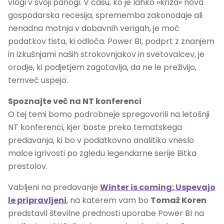
vlogi v svoji panogi. V času, ko je lahko »kriza« nova
gospodarska recesija, sprememba zakonodaje ali
nenadna motnja v dobavnih verigah, je moč
podatkov tista, ki odloča. Power BI, podprt z znanjem
in izkušnjami naših strokovnjakov in svetovalcev, je
orodje, ki podjetjem zagotavlja, da ne le preživijo,
temveč uspejo.
Spoznajte več na NT konferenci
O tej temi bomo podrobneje spregovorili na letošnji
NT konferenci, kjer boste preko tematskega
predavanja, ki bo v podatkovno analitiko vneslo
malce igrivosti po zgledu legendarne serije Bitka
prestolov.
Vabljeni na predavanje
Winter is coming: Uspevajo
le pripravljeni
, na katerem vam bo
Tomaž Koren
predstavil številne prednosti uporabe Power BI na