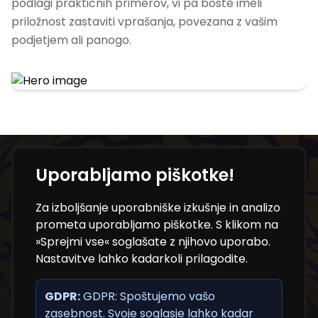
podlagi praktičnih primerov, vi pa boste imeli
priložnost zastaviti vprašanja, povezana z vašim
podjetjem ali panogo.
Uporabljamo piškotke!
Ne zamudite novosti iz
Za izboljšanje uporabniške izkušnje in analizo
sveta NT konference
prometa uporabljamo piškotke. S klikom na
»Sprejmi vse« soglašate z njihovo uporabo.
Nastavitve lahko kadarkoli prilagodite.
Prijavite se na e-novice in bodite med prvimi, ki
prejmejo programske novosti, pomembne
GDPR:
informacije in uporabne vsebine.
GDPR: Spoštujemo vašo
zasebnost. Svoje soglasje lahko kadar