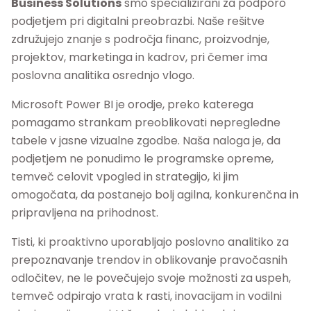
Business Solutions
smo specializirani za podporo
podjetjem pri digitalni preobrazbi. Naše rešitve
združujejo znanje s področja financ, proizvodnje,
projektov, marketinga in kadrov, pri čemer ima
poslovna analitika osrednjo vlogo.
Microsoft Power BI je orodje, preko katerega
pomagamo strankam preoblikovati nepregledne
tabele v jasne vizualne zgodbe. Naša naloga je, da
podjetjem ne ponudimo le programske opreme,
temveč celovit vpogled in strategijo, ki jim
omogočata, da postanejo bolj agilna, konkurenčna in
pripravljena na prihodnost.
Tisti, ki proaktivno uporabljajo poslovno analitiko za
prepoznavanje trendov in oblikovanje pravočasnih
odločitev, ne le povečujejo svoje možnosti za uspeh,
temveč odpirajo vrata k rasti, inovacijam in vodilni