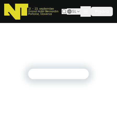
21. - 23. september
SL
Prijava
Grand Hotel Bernardin
Portorož, Slovenia
sreda, 3. september 2025
Pripravljeni na prihodnost s pomočjo
podatkovne analitike | Business Solutions