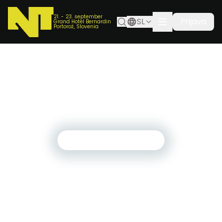
21. - 23. september
SL
Prijava
Grand Hotel Bernardin
Portorož, Slovenia
ponedeljek, 28. julij 2025
Znanje se začne z ljudmi. Spoznajte prve
predavatelje NTK25!