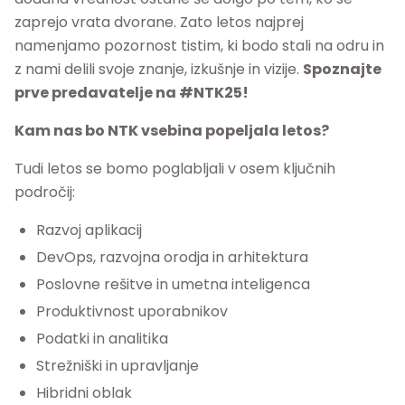
zaprejo vrata dvorane. Zato letos najprej
namenjamo pozornost tistim, ki bodo stali na odru in
z nami delili svoje znanje, izkušnje in vizije.
Spoznajte
prve predavatelje na #NTK25!
Kam nas bo NTK vsebina popeljala letos?
Tudi letos se bomo poglabljali v osem ključnih
področij:
Razvoj aplikacij
DevOps, razvojna orodja in arhitektura
Poslovne rešitve in umetna inteligenca
Produktivnost uporabnikov
Podatki in analitika
Strežniški in upravljanje
Hibridni oblak