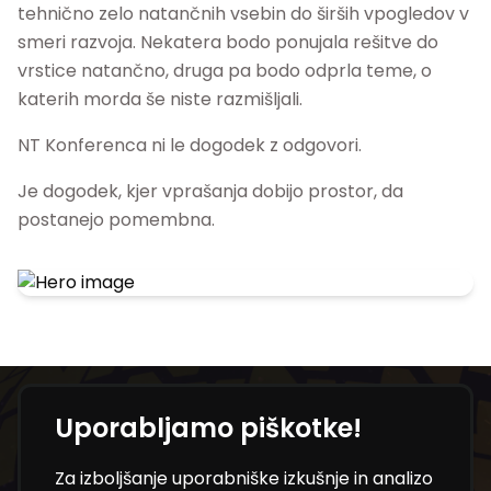
tehnično zelo natančnih vsebin do širših vpogledov v
smeri razvoja. Nekatera bodo ponujala rešitve do
vrstice natančno, druga pa bodo odprla teme, o
katerih morda še niste razmišljali.
NT Konferenca ni le dogodek z odgovori.
Je dogodek, kjer vprašanja dobijo prostor, da
postanejo pomembna.
Uporabljamo piškotke!
Ne zamudite novosti iz
Za izboljšanje uporabniške izkušnje in analizo