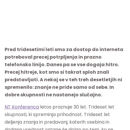
Pred tridesetimi leti smo za dostop do interneta
potreboval precej potrpljenja in prazno
telefonsko linijo. Danes pa se vse dogaja hitro.
Precej hitreje, kot smo si takrat sploh znali
predstavljati. A nekaj se v teh treh desetletjih ni
spremenilo: znanje ne pride samo od sebe. In
dobre skupnosti ne nastanejo slučajno.
NT Konferenca
letos praznuje 30 let. Trideset let
skupnosti, ki spreminja prihodnost. Trideset let
deljenja znanja in predavanj, katerih vsebina in
dodana vrednost ostane še dolgo po tem, ko se