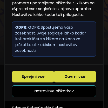
sveta NT konference
prometa uporabljamo piškotke. S klikom na
»Sprejmi vse« soglašate z njihovo uporabo.
Nastavitve lahko kadarkoli prilagodite.
Prijavite se na e-novice in bodite med prvimi, ki
prejmejo programske novosti, pomembne
GDPR:
informacije in uporabne vsebine.
GDPR: Spoštujemo vašo
zasebnost. Svoje soglasje lahko kadar
koli prekličete s klikom na ikono za
piškotke ali z obiskom nastavitev
zasebnosti.
Sprejmi vse
Zavrni vse
Nastavitve piškotkov
Privacy Policy
Cookie Policy